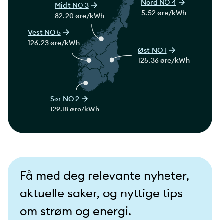
Nord NO 4
Midt NO 3
5.52 øre/kWh
82.20 øre/kWh
Vest NO 5
126.23 øre/kWh
Øst NO 1
125.36 øre/kWh
Sør NO 2
129.18 øre/kWh
Få med deg relevante nyheter,
aktuelle saker, og nyttige tips
om strøm og energi.