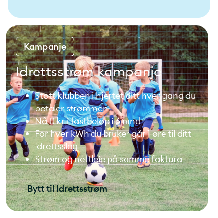
Kampanje
Idrettsstrøm kampanje
Støtt klubben i hjertet ditt hver gang du
betaler strømmen
Nå 0 kr i fastbeløp i 6 mnd
For hver kWh du bruker går 1 øre til ditt
idrettsslag
Strøm og nettleie på samme faktura
Bytt til Idrettsstrøm