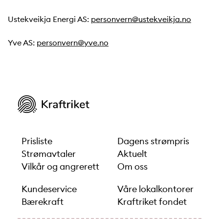
Ustekveikja Energi AS:
personvern@ustekveikja.no
Yve AS:
personvern@yve.no
Prisliste
Dagens strømpris
Strømavtaler
Aktuelt
Vilkår og angrerett
Om oss
Kundeservice
Våre lokalkontorer
Bærekraft
Kraftriket fondet