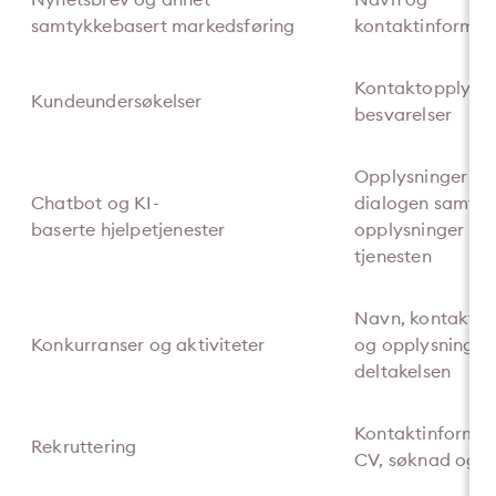
samtykkebasert markedsføring
kontaktinformas
Kontaktopplysni
Kundeundersøkelser
besvarelser
Opplysninger du 
Chatbot og KI-
dialogen samt t
baserte hjelpetjenester
opplysninger om
tjenesten
Navn, kontaktin
Konkurranser og aktiviteter
og opplysninger k
deltakelsen
Kontaktinformas
Rekruttering
CV, søknad og r