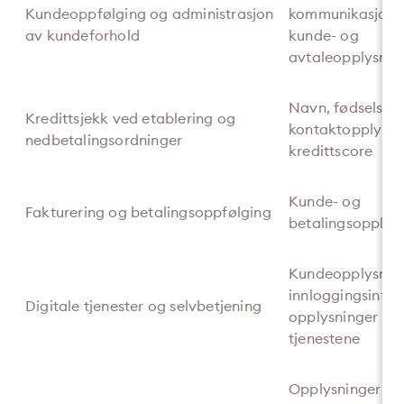
Kundeoppfølging og administrasjon
kommunikasjonsh
av kundeforhold
kunde- og
avtaleopplysnin
Navn, fødselsnu
Kredittsjekk ved etablering og
kontaktopplysni
nedbetalingsordninger
kredittscore
Kunde- og
Fakturering og betalingsoppfølging
betalingsopplys
Kundeopplysning
innloggingsinfo
Digitale tjenester og selvbetjening
opplysninger om
tjenestene
Opplysninger om