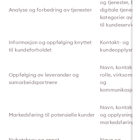
og tjenester, br
Analyse og forbedring av tjenester
digitale tjeneste
kategorier av h
til kundeservice
Informasjon og oppfølging knyttet
Kontakt- og
til kundeforholdet
kundeopplysnin
Navn, kontaktin
Oppfølging av leverandør og
rolle, virksomhet
samarbeidspartnere
og
kommunikasjonsh
Navn, kontaktin
Markedsføring til potensielle kunder
og opplysninger 
markedsføringsk
Nyhetsbrev og annet
Navn og