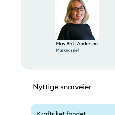
May Britt Andersen
Markedssjef
Nyttige snarveier
Kraftriket fondet