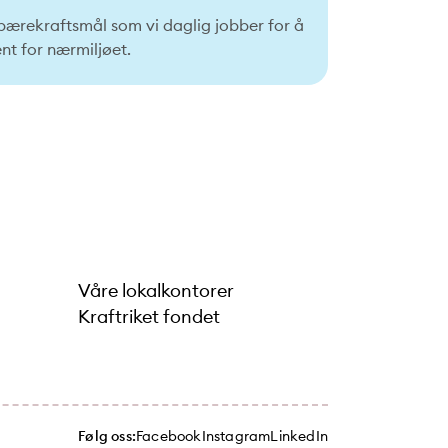
s bærekraftsmål som vi daglig jobber for å
nt for nærmiljøet.
Våre lokalkontorer
Kraftriket fondet
Følg oss:
Facebook
Instagram
LinkedIn