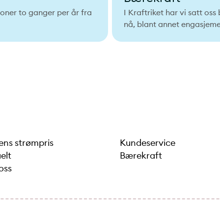
oner to ganger per år fra
I Kraftriket har vi satt os
nå, blant annet engasjeme
ns strømpris
Kundeservice
elt
Bærekraft
oss