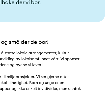
ilbake der vi bor.
e og små der de bor!
d å støtte lokale arrangementer, kultur,
v utvikling av lokalsamfunnet vårt. Vi sponser
tedene og byene vi lever i.
il miljøprosjekter. Vi ser gjerne etter
kal tilhørighet. Barn og unge er en
rupper og ikke enkelt invidivider, men unntak