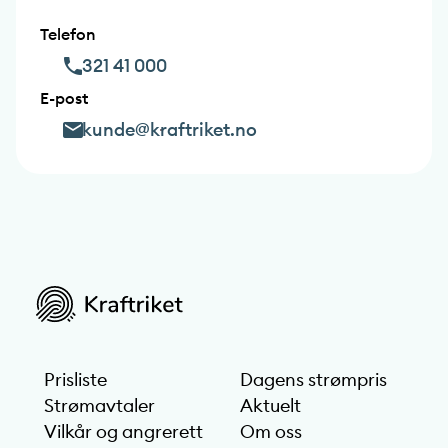
Telefon
phone-outline
321 41 000
E-post
email-outline
kunde@kraftriket.no
Prisliste
Dagens strømpris
Strømavtaler
Aktuelt
Vilkår og angrerett
Om oss