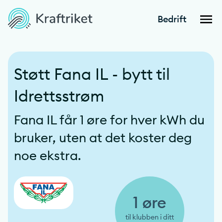
Bedrift
Støtt Fana IL - bytt til
Idrettsstrøm
Fana IL får 1 øre for hver kWh du
bruker, uten at det koster deg
noe ekstra.
1 øre
til klubben i ditt