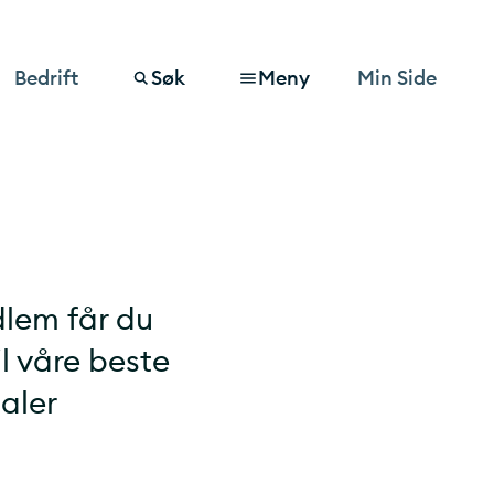
Bedrift
Søk
Meny
Min Side
lem får du
il våre beste
aler