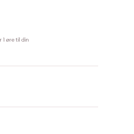
1 øre til din
Les mer
Les mer
Les mer