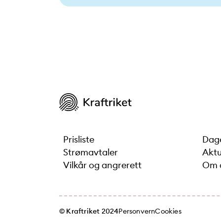
Prisliste
Dage
Strømavtaler
Aktu
Vilkår og angrerett
Om 
© Kraftriket 2024
Personvern
Cookies