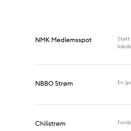
Støtt
NMK Medlemsspot
lokal
En go
NBBO Strøm
Forde
Chilistrøm