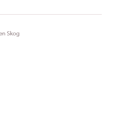
ken Skog
Les mer