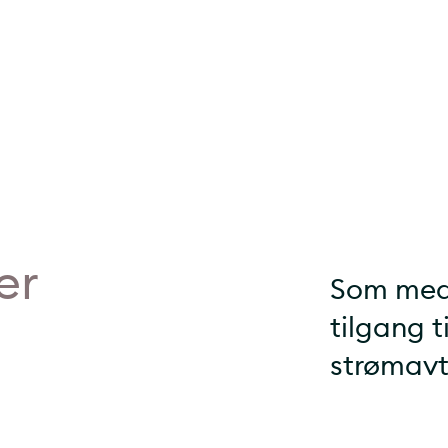
er
Som med
tilgang t
strømavt