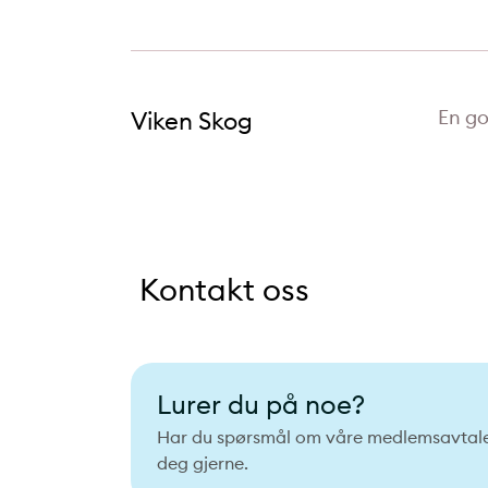
En go
Viken Skog
Kontakt oss
Lurer du på noe?
Har du spørsmål om våre medlemsavtaler?
deg gjerne.