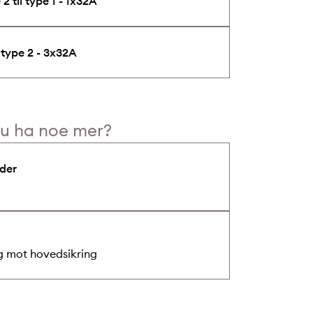
2 til type 1 - 1x32A
 type 2 - 3x32A
du ha noe mer?
der
g mot hovedsikring