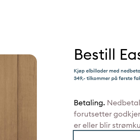
Bestill E
Kjøp elbillader med nedbet
349,- tilkommer på første fa
Betaling.
Nedbetal
forutsetter godkje
er eller blir strøm