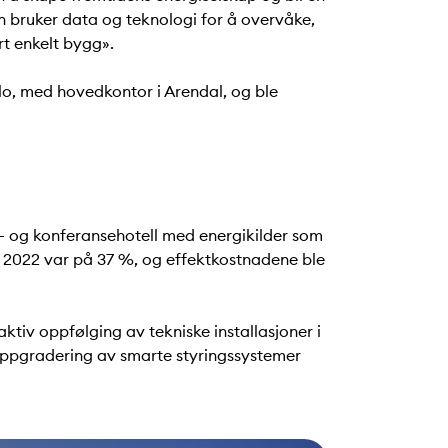
n bruker data og teknologi for å overvåke,
rt enkelt bygg».
slo, med hovedkontor i Arendal,
og ble
s- og konferansehotell med energikilder som
 i 2022 var på 37 %, og effektkostnadene ble
ktiv oppfølging av tekniske installasjoner i
 oppgradering av smarte styringssystemer