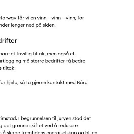
rway får vi en vinn – vinn – vinn, for
nder lenger ned på siden.
rifter
re et frivillig tiltak, men også et
rtlegging må større bedrifter få bedre
 tiltak.
or hjelp, så ta gjerne kontakt med Bård
mstad. I begrunnelsen til juryen stod det
g det grønne skiftet ved å redusere
n å skape fremtidens energiselskap og bli en