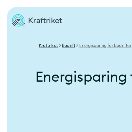
Kraftriket
Bedrift
Energisparing for bedrifter
Energisparing 