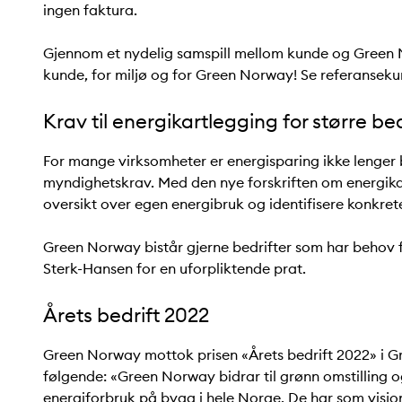
ingen faktura.
Gjennom et nydelig samspill mellom kunde og Green No
kunde, for miljø og for Green Norway! Se referanseku
Krav til energikartlegging for større bed
For mange virksomheter er energisparing ikke lenger ba
myndighetskrav. Med den nye forskriften om energika
oversikt over egen energibruk og identifisere konkrete
Green Norway bistår gjerne bedrifter som har behov f
Sterk-Hansen for en uforpliktende prat.
Årets bedrift 2022
Green Norway mottok prisen «Årets bedrift 2022» i Gri
følgende: «Green Norway bidrar til grønn omstilling o
energiforbruk på bygg i hele Norge. De har som visjo